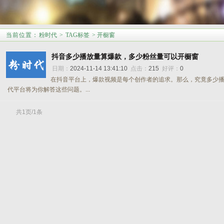
当前位置
：
粉时代
>
TAG标签
> 开橱窗
抖音多少播放量算爆款，多少粉丝量可以开橱窗
日期：
2024-11-14 13:41:10
点击：
215
好评：
0
在抖音平台上，爆款视频是每个创作者的追求。那么，究竟多少
代平台将为你解答这些问题。...
共1页/1条