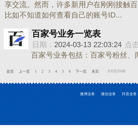
享交流。然而，许多新用户在刚刚接触百
比如不知道如何查看自己的账号ID...
百家号业务一览表
日期：
2024-03-13 22:03:24
点
百家号业务包括：百家号粉丝、阅
共6页/59条
首页
上一页
1
2
3
4
5
6
下一页
末页
微博业务
微信业务
抖音业务