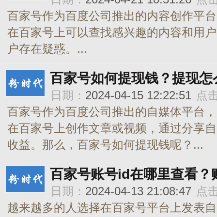
百家号作为百度公司推出的内容创作平台
在百家号上可以查找感兴趣的内容和用户
户存在疑惑。...
百家号如何提现钱？提现怎
日期：
2024-04-15 12:22:51
点
百家号作为百度公司推出的自媒体平台，
在百家号上创作文章或视频，通过分享自
收益。那么，百家号如何提现钱呢？...
百家号账号id在哪里查看？
日期：
2024-04-13 21:08:47
点
越来越多的人选择在百家号平台上发表自