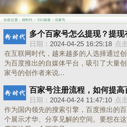
当前位置
：
粉时代
>
TAG标签
> 百家号
多个百家号怎么提现？提现
日期：
2024-04-25 16:25:18
点
在互联网时代，越来越多的人选择通过创
为百度推出的自媒体平台，吸引了大量创
家号的创作者来说...
百家号注册流程，如何提高
日期：
2024-04-24 11:47:10
点
作为国内领先的搜索引擎，百度推出的百
个展示才华、分享见解的空间。要想在这