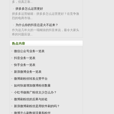
多，但真正靠...
拼多多怎么运营更好
拼多多运营秘籍：拼多多怎么运营更好？在竞争激
烈的电商市场...
为什么你的抖音总是火不起来？
作为这几年火的一塌糊涂的抖音来说，最令大家头
疼的问题应该...
热点内容
微信公众号业务一览表
抖音业务一览表
快手业务一览表
新浪微博业务一览表
微博刷粉丝转发点赞平台
如何快速增加微博粉丝数量
小红书做推广粉丝太少怎么办？
微博刷粉丝的后果与好处
新浪微博刷粉丝是用软件刷的吗？
微博怎么刷数据流量和粉丝