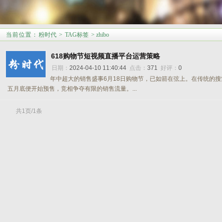
当前位置
：
粉时代
>
TAG标签
> zhibo
618购物节短视频直播平台运营策略
日期：
2024-04-10 11:40:44
点击：
371
好评：
0
年中超大的销售盛事6月18日购物节，已如箭在弦上。在传统的
五月底便开始预售，竞相争夺有限的销售流量。...
共1页/1条